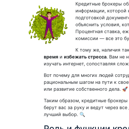
Кредитные брокеры об
информации, которой 
подготовкой документ
объяснить условия, к
Процентная ставка, е
комиссии — все это бу
К тому же, наличия т
время
и
избежать стресса
. Вам не 
изучать интернет, сопоставляя сло
Вот почему для многих людей сотр
рациональным шагом на пути к свое
или развитие собственного дела. 🚀
Таким образом, кредитные брокеры 
берут вас за руку и ведут через вс
лучший выбор. 🔍
Роль и функции кре