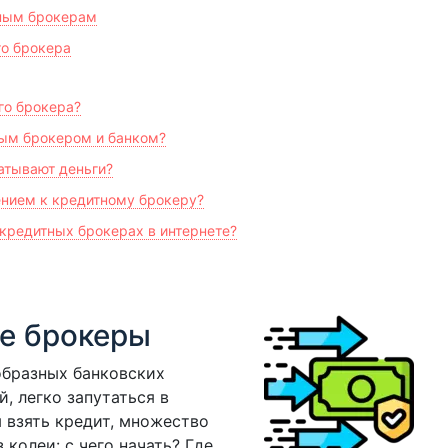
ным брокерам
го брокера
го брокера?
ым брокером и банком?
атывают деньги?
ением к кредитному брокеру?
кредитных брокерах в интернете?
ые брокеры
образных банковских
, легко запутаться в
 взять кредит, множество
 колеи: с чего начать? Где