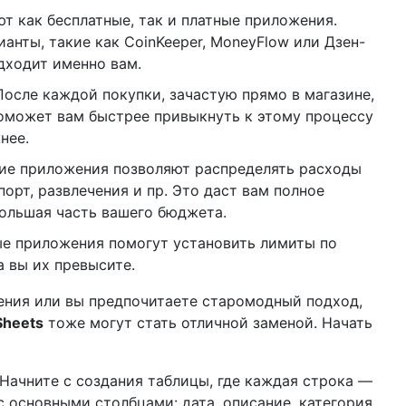
 как бесплатные, так и платные приложения.
анты, такие как CoinKeeper, MoneyFlow или Дзен-
одходит именно вам.
осле каждой покупки, зачастую прямо в магазине,
поможет вам быстрее привыкнуть к этому процессу
нее.
е приложения позволяют распределять расходы
порт, развлечения и пр. Это даст вам полное
большая часть вашего бюджета.
е приложения помогут установить лимиты по
а вы их превысите.
ения или вы предпочитаете старомодный подход,
Sheets
тоже могут стать отличной заменой. Начать
Начните с создания таблицы, где каждая строка —
 с основными столбцами: дата, описание, категория