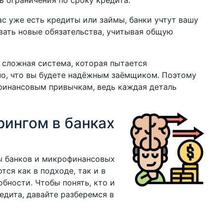
ь ограничения по сроку кредита.
вас уже есть кредиты или займы, банки учтут вашу
вать новые обязательства, учитывая общую
о сложная система, которая пытается
но, что вы будете надёжным заёмщиком. Поэтому
финансовым привычкам, ведь каждая деталь
рингом в банках
мы банков и микрофинансовых
ся как в подходе, так и в
бности. Чтобы понять, кто и
едита, давайте разберемся в