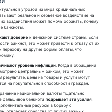
ки
ктуальной угрозой из мира криминальных
казывают реальное и серьезное воздействие на
их воздействия может помочь осознать, почему
е банкноты.
жают доверие
к денежной системе страны. Если
сти банкнот, это может привести к отказу от их
 к переходу на другие формы оплаты, что
номику.
ичивают уровень инфляции
. Когда в обращении
смотрено центральным банком, это может
 результате, цены на товары и услуги могут
тся на покупательной способности граждан.
транение национальной валюты тщательно
ое фальшивое банкнота
подрывает эти усилия
,
дополнительные ресурсы в борьбу с
дь, отвлекает средства от других важных