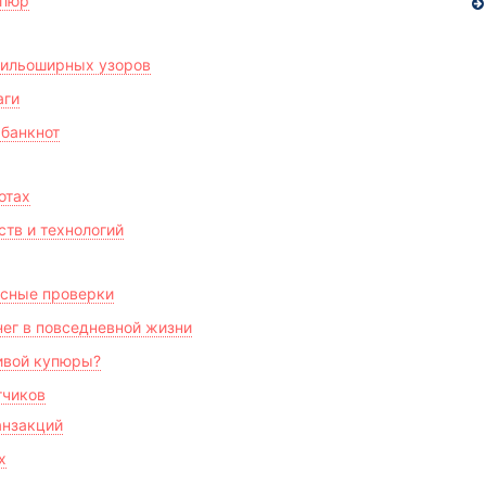
упюр
гильоширных узоров
аги
 банкнот
отах
тв и технологий
асные проверки
ег в повседневной жизни
ивой купюры?
тчиков
анзакций
х