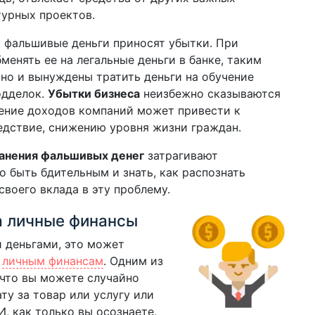
турных проектов.
 фальшивые деньги приносят убытки. При
менять ее на легальные деньги в банке, таким
 но и вынуждены тратить деньги на обучение
одделок.
Убытки бизнеса
неизбежно сказываются
жение доходов компаний может привести к
едствие, снижению уровня жизни граждан.
анения фальшивых денег
затрагивают
о быть бдительным и знать, как распознать
своего вклада в эту проблему.
а личные финансы
 деньгами, это может
м
личным финансам
. Одним из
 что вы можете случайно
ту за товар или услугу или
И, как только вы осознаете,